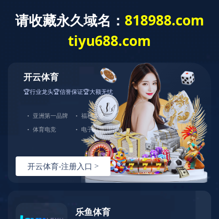
安博官方网页版
您好，欢迎您进入安博官方网页版-安博（中国） ！
|
首 页
|
集团概况
集团简介
公司领导
资质荣誉
品质保障
公司文化
|
安博官方网页版
集团新闻