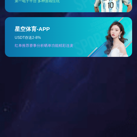
PRODUCT CENTER
剪 板 机
折 弯 机
液 压 机
卷