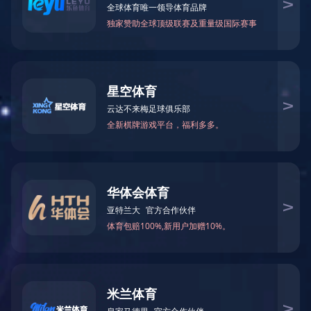
媒体报道
员工风采
|
产品中心
剪 板 机
折 弯 机
卷 板 机
液 压 机
制管产品
其它产品
果园风机
|
党建引领
党建动态
工会园地
共青团之歌
时代先锋
|
招投标
招标
投标
|