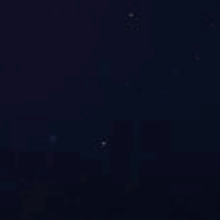
WH67Y
液压板料折弯机
QC11K(Y) 闸式安博官方网页版-安博（中国）